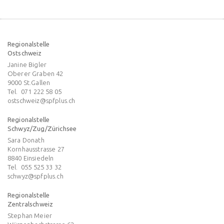
Regionalstelle
Ostschweiz
Janine Bigler
Oberer Graben 42
9000
St.Gallen
Tel.
071 222 58 05
ostschweiz@spfplus.ch
Regionalstelle
Schwyz/Zug/Zürichsee
Sara Donath
Kornhausstrasse 27
8840
Einsiedeln
Tel.
055 525 33 32
schwyz@spfplus.ch
Regionalstelle
Zentralschweiz
Stephan Meier