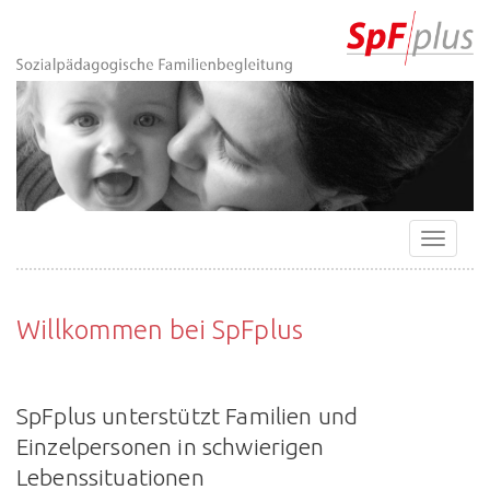
Zur
Direkt
Direkt
Kontakt
Startseite
zur
zum
(Accesskey
(Accesskey
Hauptnavigation
Inhalt
3)
0)
(Accesskey
(Accesskey
1)
2)
Navigat
ein-/a
Willkommen bei SpFplus
SpFplus unterstützt Familien und
Einzelpersonen in schwierigen
Lebenssituationen