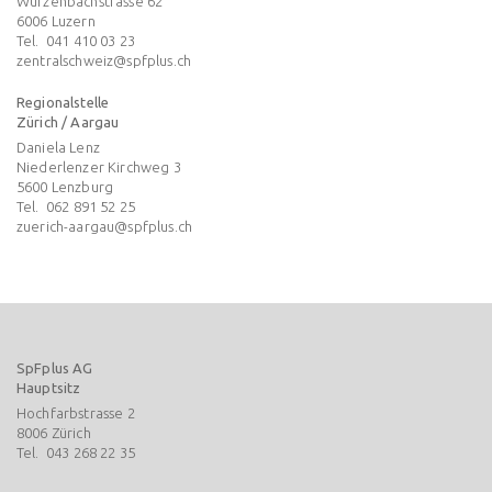
Würzenbachstrasse 62
6006
Luzern
Tel.
041 410 03 23
zentralschweiz@spfplus.ch
Regionalstelle
Zürich / Aargau
Daniela Lenz
Niederlenzer Kirchweg 3
5600
Lenzburg
Tel.
062 891 52 25
zuerich-aargau@spfplus.ch
SpFplus AG
Hauptsitz
Hochfarbstrasse 2
8006
Zürich
Tel.
043 268 22 35